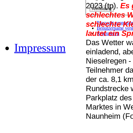
2023 (tp).
Es 
schlechtes W
schlechte Kl
Passwort vergesse
Benutzername verg
lautet ein Sp
Registrieren
Das Wetter wa
Impressum
einladend, abe
Nieselregen -
Teilnehmer dab
der ca. 8,1 k
Rundstrecke
Parkplatz des
Marktes in We
Naunheim (Fo