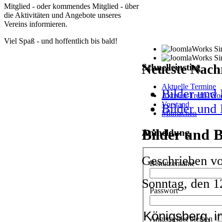
Mitglied - oder kommendes Mitglied - über
die Aktivitäten und Angebote unseres
Vereins informieren.
Viel Spaß - und hoffentlich bis bald!
Schnelleinstieg
Neueste
Nachr
Aktuelle Termine
Bilder und
Aktiven-Treffs Wo
Vorstand
Bilder und
Mitmachen
Bilder und 
Anmeldung
Geschrieben vo
Benutzername
Sonntag, den 1
Passwort
Königsberg, i
Angemeldet bleiben