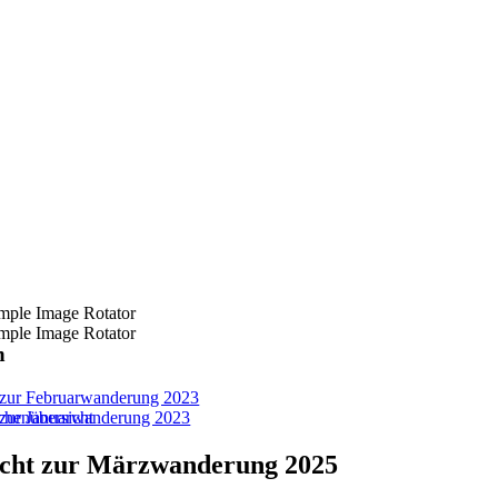
n
t zur Februarwanderung 2023
chenübersicht
t zur Januarwanderung 2023
icht zur Märzwanderung 2025