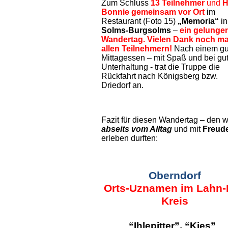
Zum Schluss
13 Teilnehmer
und
H
Bonnie gemeinsam vor Ort
im
Restaurant
(Foto 15)
„Memoria“
in
Solms-Burgsolms
–
ein gelunge
Wandertag. Vielen Dank noch ma
allen Teilnehmern!
Nach einem gu
Mittagessen – mit Spaß und bei gu
Unterhaltung - trat die Truppe die
Rückfahrt nach Königsberg bzw.
Driedorf an.
Fazit für diesen Wandertag – den wi
abseits vom Alltag
und mit
Freud
erleben durften:
Oberndorf
Orts-Uznamen im Lahn-D
Kreis
“Ihlepitter”, “Kies”