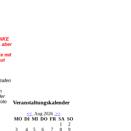
NKE
, aber
ke
mit
ut
trafen
n
der
oto
Veranstaltungskalender
<<
Aug 2026
>>
MO
DI
MI
DO
FR
SA
SO
1
2
3
4
5
6
7
8
9