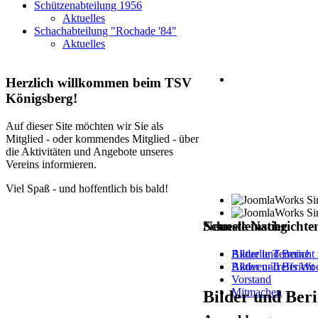
Schützenabteilung 1956
Aktuelles
Schachabteilung "Rochade '84"
Aktuelles
Herzlich
willkommen beim TSV
Königsberg!
Auf dieser Site möchten wir Sie als
Mitglied - oder kommendes Mitglied - über
die Aktivitäten und Angebote unseres
Vereins informieren.
Viel Spaß - und hoffentlich bis bald!
Schnelleinstieg
Neueste
Nachrichte
Aktuelle Termine
Bilder und Berich
Aktiven-Treffs Wo
Bilder und Berich
Vorstand
Mitmachen
Bilder und Ber