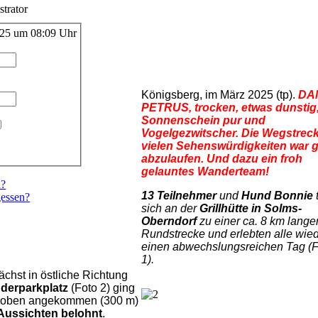
trator
025 um 08:09 Uhr
Königsberg, im März 2025 (tp).
DA
PETRUS, trocken, etwas dunstig
Sonnenschein pur und
Vogelgezwitscher. Die Wegstrec
vielen Sehenswürdigkeiten war
g
abzulaufen. Und dazu ein froh
gelauntes Wanderteam!
n?
13 Teilnehmer
und
Hund Bonnie
essen?
sich an der
Grillhütte in Solms-
Oberndorf
zu einer ca. 8 km lange
Rundstrecke und erlebten alle wie
einen abwechslungsreichen Tag (F
1).
nächst in östliche Richtung
derparkplatz
(Foto 2) ging
d oben angekommen (300 m)
 Aussichten belohnt
.