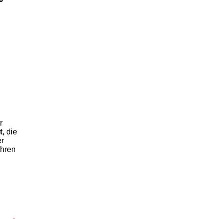
r
t,
die
er
uhren