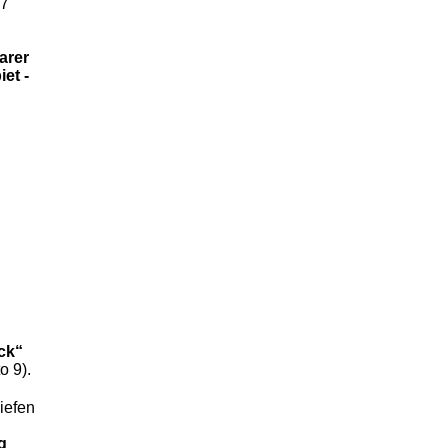
 7
.
arer
et -
ck“
o 9).
iefen
g