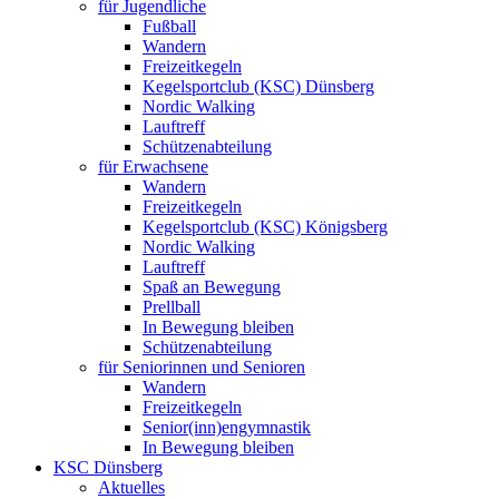
für Jugendliche
Fußball
Wandern
Freizeitkegeln
Kegelsportclub (KSC) Dünsberg
Nordic Walking
Lauftreff
Schützenabteilung
für Erwachsene
Wandern
Freizeitkegeln
Kegelsportclub (KSC) Königsberg
Nordic Walking
Lauftreff
Spaß an Bewegung
Prellball
In Bewegung bleiben
Schützenabteilung
für Seniorinnen und Senioren
Wandern
Freizeitkegeln
Senior(inn)engymnastik
In Bewegung bleiben
KSC Dünsberg
Aktuelles