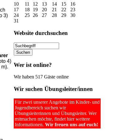
10
11
12
13
14
15
16
17
18
19
20
21
22
23
ach
24
25
26
27
28
29
30
o 3)
31
Website
durchsuchen
arer
oto 4)
Wer
ist online?
 m).
Wir haben 517 Gäste online
Wir
suchen Übungsleiter/innen
Für zwei unserer Angebote im Kinder- und
Jugendbereich suchen wir
Übungsleiterinnen und Übungsleiter. Wer
mitmachen möchte, findet
hier
weitere
Informationen.
Wir freuen uns auf euch!