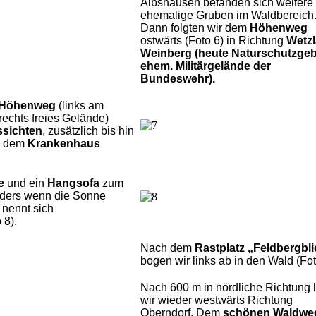
Albshausen befanden sich weitere
ehemalige Gruben im Waldbereich
Dann folgten wir dem
Höhenweg
ostwärts (Foto 6) in Richtung
Wetzl
Weinberg (heute Naturschutzgebi
ehem. Militärgelände der
Bundeswehr).
Höhenweg
(links am
echts freies Gelände)
ssichten
, zusätzlich bis hin
 dem
Krankenhaus
e
und ein
Hangsofa
zum
nders wenn die Sonne
nennt sich
 8).
Nach dem
Rastplatz „Feldbergbli
bogen wir links ab in den Wald (Fot
Nach 600 m in nördliche Richtung l
wir wieder westwärts Richtung
Oberndorf. Dem
schönen Waldwe