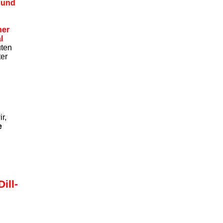
und
ner
l
ten
ter
r,
e
ill-