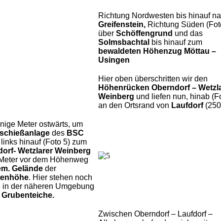
Richtung Nordwesten bis hinauf n
Greifenstein,
Richtung Süden (Fot
über
Schöffengrund
und das
Solmsbachtal
bis hinauf zum
bewaldeten Höhenzug Möttau –
Usingen
Hier oben überschritten wir den
Höhenrücken Oberndorf – Wetzl
Weinberg
und liefen nun, hinab (F
an den Ortsrand von
Laufdorf
(250
nige Meter ostwärts, um
schießanlage
des
BSC
links hinauf (Foto 5) zum
orf- Wetzlarer Weinberg
 Meter vor dem Höhenweg
em. Gelände
der
tenhöhe
. Hier stehen noch
 in der näheren Umgebung
e
Grubenteiche.
Zwischen Oberndorf – Laufdorf –