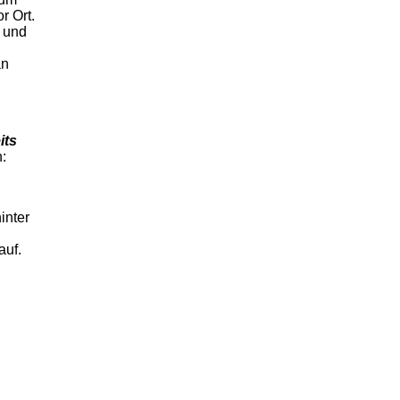
r Ort.
 und
an
its
n:
inter
auf.