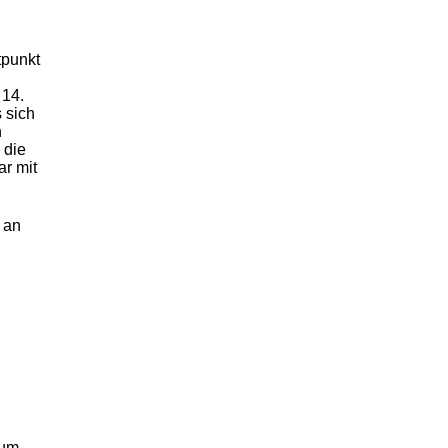
tpunkt
 14.
 sich
n
 die
r mit
 an
zum