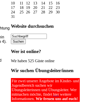
10
11
12
13
14
15
16
17
18
19
20
21
22
23
24
25
26
27
28
29
30
31
Website
durchsuchen
chtung
ein
 4).
Wer
ist online?
d
Wir haben 525 Gäste online
Wir
suchen Übungsleiter/innen
Für zwei unserer Angebote im Kinder- und
Jugendbereich suchen wir
Übungsleiterinnen und Übungsleiter. Wer
mitmachen möchte, findet
hier
weitere
Informationen.
Wir freuen uns auf euch!