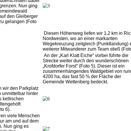
 überschritten dabei
grenzen. Nun ging
Gemeindewald
auf den Gleiberger
zu gelangen (Foto
Diesen Höhenweg liefen wir 1,2 km in Ri
Nordwesten, wo an einer markanten
Wegekreuzung zeitgleich (Punktlandung) 
weiterer Mitwanderer zum Team stieß (Foto
An der „Karl Klatt Eiche“ vorbei führte die
Strecke weiter durch den wunderschönen
„Krofdorfer Forst“ (Foto 5).
Dieser ist ein
zusammenhängendes Waldgebiet von run
4200 ha, das fast 50 % der Fläche der
Gemeinde Wettenberg bedeckt.
n wir den Parkplatz
unmittelbar hinter
s keltischen
ltengehöft
o 6).
ren viele Menschen
tur am und auf dem
. Nun ging es