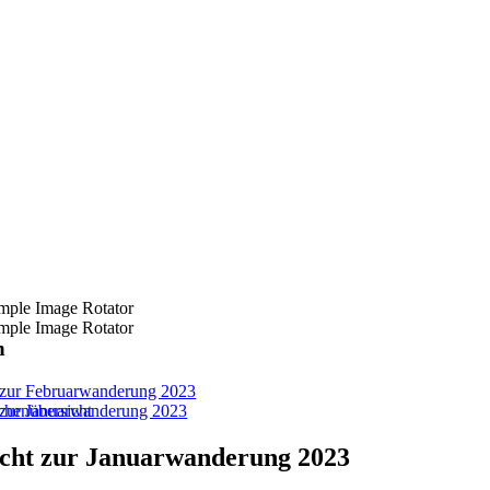
n
t zur Februarwanderung 2023
chenübersicht
t zur Januarwanderung 2023
icht zur Januarwanderung 2023