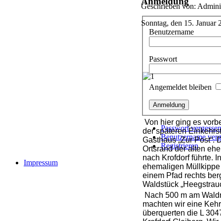
Anmeldung
Geschrieben von: Adminis
Sonntag, den 15. Januar
Benutzername
Passwort
Angemeldet bleiben
Von hier ging es vorb
Passwort vergesse
der späteren Einkehrs
Benutzername verg
Gasthaus „Zur Post“. 
Registrieren
Ortsrand der alten eh
nach Krofdorf führte. 
Impressum
ehemaligen Müllkippe 
einem Pfad rechts be
Waldstück „Heegstrauc
Nach 500 m am Waldr
machten wir eine Keh
überquerten die L 304