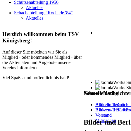
Schützenabteilung 1956
Aktuelles
Schachabteilung "Rochade '84"
Aktuelles
Herzlich
willkommen beim TSV
Königsberg!
Auf dieser Site möchten wir Sie als
Mitglied - oder kommendes Mitglied - über
die Aktivitäten und Angebote unseres
Vereins informieren.
Viel Spaß - und hoffentlich bis bald!
Schnelleinstieg
Neueste
Nachrichte
Aktuelle Termine
Bilder und Berich
Aktiven-Treffs Wo
Bilder und Berich
Vorstand
Mitmachen
Bilder und Ber