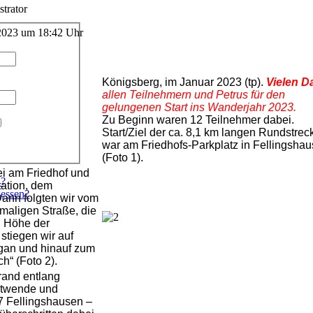
trator
 2023 um 18:42 Uhr
Königsberg, im Januar 2023 (tp).
Vielen D
allen Teilnehmern und Petrus für den
gelungenen Start ins Wanderjahr 2023.
Zu Beginn waren 12 Teilnehmer dabei.
Start/Ziel der ca. 8,1 km langen Rundstrec
war am Friedhofs-Parkplatz in Fellingsha
(Foto 1).
ei am Friedhof und
n?
tation, dem
essen?
Dann folgten wir vom
emaligen Straße, die
In Höhe der
stiegen wir auf
rgan und hinauf zum
h“ (Foto 2).
and entlang
rtwende und
7 Fellingshausen –