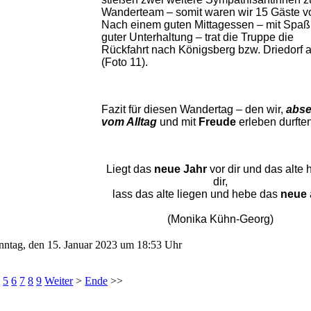
Wanderteam – somit waren wir 15 Gäste vo
Nach einem guten Mittagessen – mit Spaß
guter Unterhaltung – trat die Truppe die
Rückfahrt nach Königsberg bzw. Driedorf 
(Foto 11).
Fazit für diesen Wandertag – den wir,
abse
vom Alltag
und mit
Freude
erleben durfte
Liegt das
neue Jahr
vor dir und das alte h
dir,
lass das alte liegen und hebe das
neue
(Monika Kühn-Georg)
Sonntag, den 15. Januar 2023 um 18:53 Uhr
4
5
6
7
8
9
Weiter
>
Ende
>>