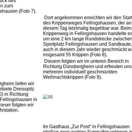
tück des
in zum
gshausen (Foto 7).
Dort angekommen erreichten wir den Star
des Krippenweges Fellingshausen, der an
diesem Tag letztmalig begehbar war. Beim
Krippenweg in Fellingshausen handelte es
um eine 2 km lange Rundstrecke zwische
Sportplatz Fellingshausen und Sandkaute,
auch in diesem Jahr wieder geschmückt wa
insgesamt 55 Krippen (Foto 8).
Diesem folgten wir im unteren Bereich in
Richtung Dünsbergheim und erfreuten uns
mehreren individuell geschmückten
Weihnachtskrippen (Foto 9).
gheim liefen wir
biete Dreisspitz
0) in Richtung
Fellingshausen in
ieser folgten wir
hrstation.
Im Gasthaus „Zur Post“ in Fellingshausen
stießen zwei weitere Sympathisantinnen 