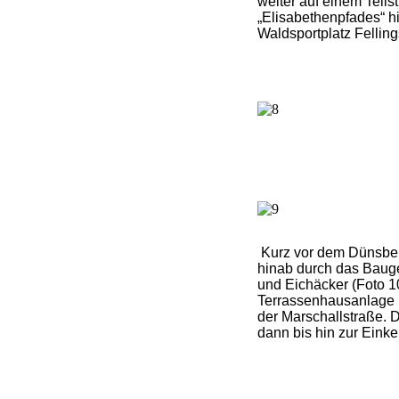
weiter auf einem Teils
„Elisabethenpfades“ h
Waldsportplatz Fellin
Kurz vor dem Dünsber
hinab durch das Bauge
und Eichäcker (Foto 1
Terrassenhausanlage 
der Marschallstraße. D
dann bis hin zur Einke