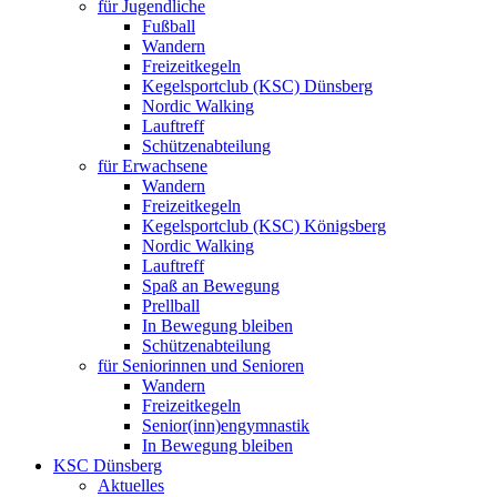
für Jugendliche
Fußball
Wandern
Freizeitkegeln
Kegelsportclub (KSC) Dünsberg
Nordic Walking
Lauftreff
Schützenabteilung
für Erwachsene
Wandern
Freizeitkegeln
Kegelsportclub (KSC) Königsberg
Nordic Walking
Lauftreff
Spaß an Bewegung
Prellball
In Bewegung bleiben
Schützenabteilung
für Seniorinnen und Senioren
Wandern
Freizeitkegeln
Senior(inn)engymnastik
In Bewegung bleiben
KSC Dünsberg
Aktuelles