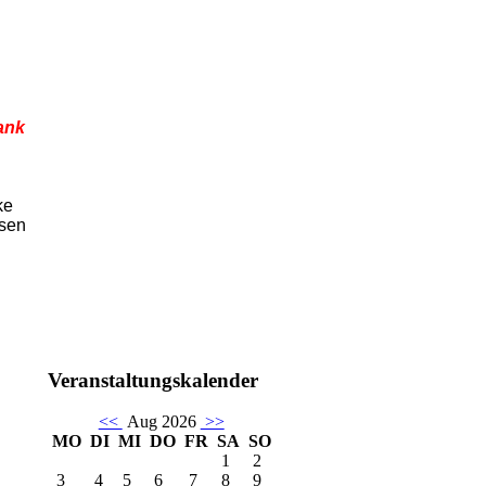
ank
ke
usen
Veranstaltungskalender
<<
Aug 2026
>>
MO
DI
MI
DO
FR
SA
SO
1
2
3
4
5
6
7
8
9