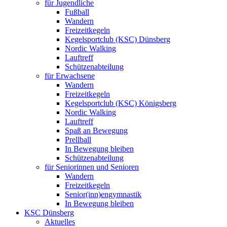
für Jugendliche
Fußball
Wandern
Freizeitkegeln
Kegelsportclub (KSC) Dünsberg
Nordic Walking
Lauftreff
Schützenabteilung
für Erwachsene
Wandern
Freizeitkegeln
Kegelsportclub (KSC) Königsberg
Nordic Walking
Lauftreff
Spaß an Bewegung
Prellball
In Bewegung bleiben
Schützenabteilung
für Seniorinnen und Senioren
Wandern
Freizeitkegeln
Senior(inn)engymnastik
In Bewegung bleiben
KSC Dünsberg
Aktuelles